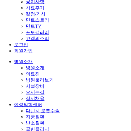
공지사항
치료후기
칼럼/기사
민트스토리
민트TV
포토갤러리
고객의소리
로그인
회원가입
병원소개
병원소개
의료진
병원둘러보기
시설장비
오시는길
상시채용
여성의학센터
다빈치 로봇수술
자궁질환
난소질환
골반클리닉