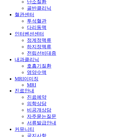
난소질환
골반클리닉
혈관센터
투석혈관
다리동맥
인터벤션센터
정계정맥류
하지정맥류
전립선비대증
내과클리닉
호흡기질환
영양수액
MRI이미징
MRI
진료안내
진료예약
의학상담
비공개상담
자주묻는질문
서류발급안내
커뮤니티
공지사항