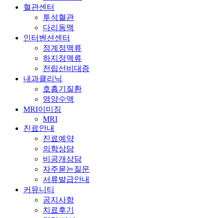
혈관센터
투석혈관
다리동맥
인터벤션센터
정계정맥류
하지정맥류
전립선비대증
내과클리닉
호흡기질환
영양수액
MRI이미징
MRI
진료안내
진료예약
의학상담
비공개상담
자주묻는질문
서류발급안내
커뮤니티
공지사항
치료후기