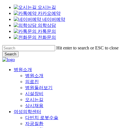
오시는길
카카오예약
네이버예약
의학상담
카톡문의
전화문의
Skip
Hit enter to search or ESC to close
to
Search
main
Close
content
Search
Menu
병원소개
병원소개
의료진
병원둘러보기
시설장비
오시는길
상시채용
여성의학센터
다빈치 로봇수술
자궁질환