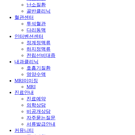
난소질환
골반클리닉
혈관센터
투석혈관
다리동맥
인터벤션센터
정계정맥류
하지정맥류
전립선비대증
내과클리닉
호흡기질환
영양수액
MRI이미징
MRI
진료안내
진료예약
의학상담
비공개상담
자주묻는질문
서류발급안내
커뮤니티