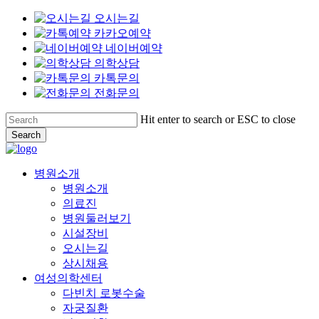
오시는길
카카오예약
네이버예약
의학상담
카톡문의
전화문의
Skip
Hit enter to search or ESC to close
to
Search
main
Close
content
Search
Menu
병원소개
병원소개
의료진
병원둘러보기
시설장비
오시는길
상시채용
여성의학센터
다빈치 로봇수술
자궁질환