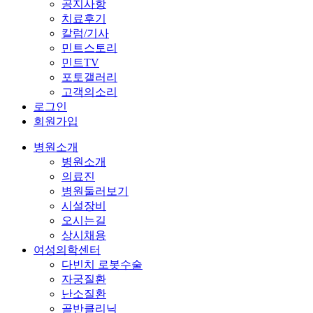
공지사항
치료후기
칼럼/기사
민트스토리
민트TV
포토갤러리
고객의소리
로그인
회원가입
병원소개
병원소개
의료진
병원둘러보기
시설장비
오시는길
상시채용
여성의학센터
다빈치 로봇수술
자궁질환
난소질환
골반클리닉