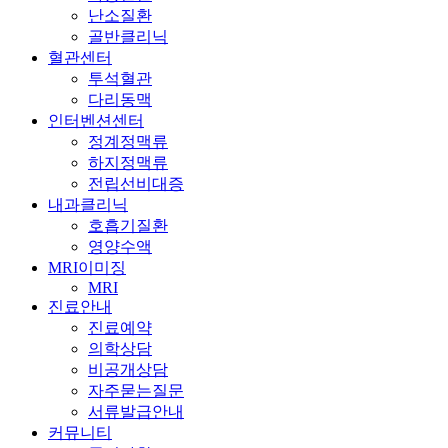
난소질환
골반클리닉
혈관센터
투석혈관
다리동맥
인터벤션센터
정계정맥류
하지정맥류
전립선비대증
내과클리닉
호흡기질환
영양수액
MRI이미징
MRI
진료안내
진료예약
의학상담
비공개상담
자주묻는질문
서류발급안내
커뮤니티