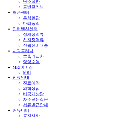
난소질환
골반클리닉
혈관센터
투석혈관
다리동맥
인터벤션센터
정계정맥류
하지정맥류
전립선비대증
내과클리닉
호흡기질환
영양수액
MRI이미징
MRI
진료안내
진료예약
의학상담
비공개상담
자주묻는질문
서류발급안내
커뮤니티
공지사항