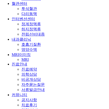
혈관센터
투석혈관
다리동맥
인터벤션센터
정계정맥류
하지정맥류
전립선비대증
내과클리닉
호흡기질환
영양수액
MRI이미징
MRI
진료안내
진료예약
의학상담
비공개상담
자주묻는질문
서류발급안내
커뮤니티
공지사항
치료후기