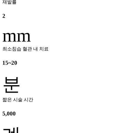
재발률
2
mm
최소침습 혈관 내 치료
15~20
분
짧은 시술 시간
5,000