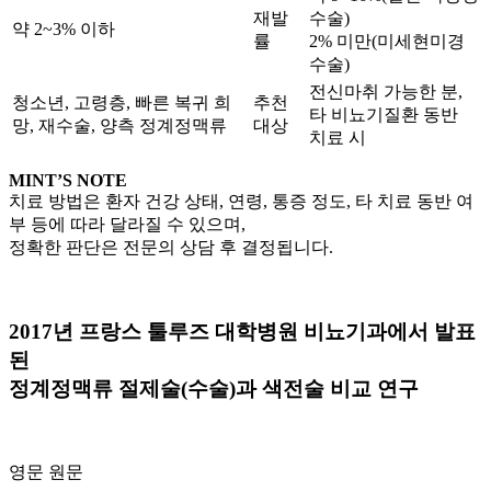
재발
수술)
약 2~3% 이하
률
2% 미만(미세현미경
수술)
전신마취 가능한 분,
청소년, 고령층, 빠른 복귀 희
추천
타 비뇨기질환 동반
망, 재수술, 양측 정계정맥류
대상
치료 시
MINT’S NOTE
치료 방법은 환자 건강 상태, 연령, 통증 정도, 타 치료 동반 여
부 등에 따라 달라질 수 있으며,
정확한 판단은 전문의 상담 후 결정됩니다.
2017년 프랑스 툴루즈 대학병원 비뇨기과에서 발표
된
정계정맥류 절제술(수술)과 색전술 비교 연구
영문 원문