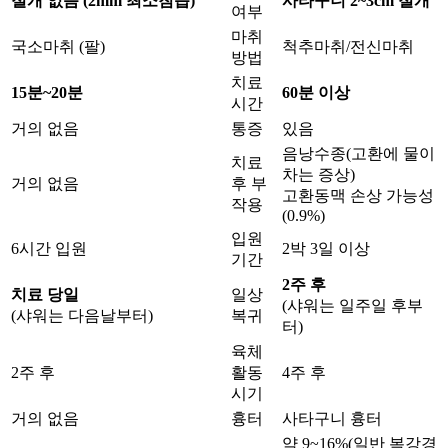
절개 없음 (2mm 최소침습)
사타구니 2~3cm 절개
여부
마취
국소마취 (팔)
척추마취/전신마취
방법
치료
15분~20분
60분 이상
시간
거의 없음
통증
있음
음낭수종
(고환에 물이
치료
차는 증상)
거의 없음
후 부
고환동맥 손상 가능성
작용
(0.9%)
입원
6시간 입원
2박 3일 이상
기간
2주 후
치료 당일
일상
(샤워는 일주일 후부
(샤워는 다음날부터)
복귀
터)
육체
2주 후
활동
4주 후
시기
거의 없음
흉터
사타구니 흉터
약 9~16%(일반 복강경