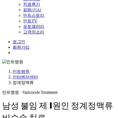
치료후기
칼럼/기사
민트스토리
민트TV
포토갤러리
고객의소리
로그인
회원가입
Menu
민트병원
인터벤션센터
정계정맥류
민트병원 · Varicocele Treatment
남성 불임 제 1원인 정계정맥류
비수술 치료