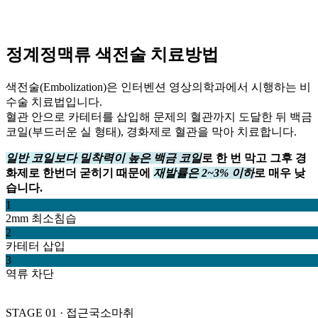
정계정맥류 색전술
치료방법
색전술(Embolization)은 인터벤션 영상의학과에서 시행하는 비
수술 치료법입니다.
혈관 안으로 카테터를 삽입해 문제의 혈관까지 도달한 뒤 백금
코일(부드러운 실 형태), 경화제로 혈관을 막아 치료합니다.
일반 코일보다 밀착력이 높은 백금 코일
로 한 번 막고 그후 경
화제로 한번더 굳히기 때문에
재발률은 2~3% 이하
로 매우 낮
습니다.
1
2mm 최소침습
2
카테터 삽입
3
역류 차단
STAGE 01 · 접근
국소마취