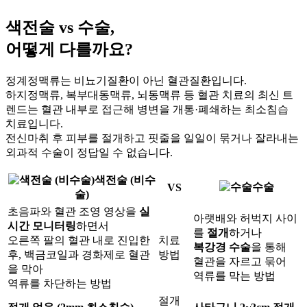
색전술 vs 수술,
어떻게 다를까요?
정계정맥류는 비뇨기질환이 아닌 혈관질환입니다.
하지정맥류, 복부대동맥류, 뇌동맥류 등 혈관 치료의 최신 트
렌드는 혈관 내부로 접근해 병변을 개통·폐쇄하는 최소침습
치료입니다.
전신마취 후 피부를 절개하고 핏줄을 일일이 묶거나 잘라내는
외과적 수술이 정답일 수 없습니다.
색전술
(비수
수술
VS
술)
초음파와 혈관 조영 영상을
실
아랫배와 허벅지 사이
시간 모니터링
하면서
를
절개
하거나
오른쪽 팔의 혈관 내로 진입한
치료
복강경 수술
을 통해
후, 백금코일과 경화제로 혈관
방법
혈관을 자르고 묶어
을 막아
역류를 막는 방법
역류를 차단하는 방법
절개