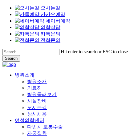
오시는길
카카오예약
네이버예약
의학상담
카톡문의
전화문의
Skip
Hit enter to search or ESC to close
to
Search
main
Close
content
Search
Menu
병원소개
병원소개
의료진
병원둘러보기
시설장비
오시는길
상시채용
여성의학센터
다빈치 로봇수술
자궁질환