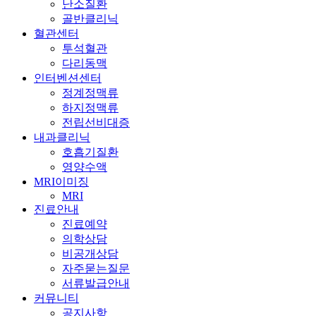
난소질환
골반클리닉
혈관센터
투석혈관
다리동맥
인터벤션센터
정계정맥류
하지정맥류
전립선비대증
내과클리닉
호흡기질환
영양수액
MRI이미징
MRI
진료안내
진료예약
의학상담
비공개상담
자주묻는질문
서류발급안내
커뮤니티
공지사항