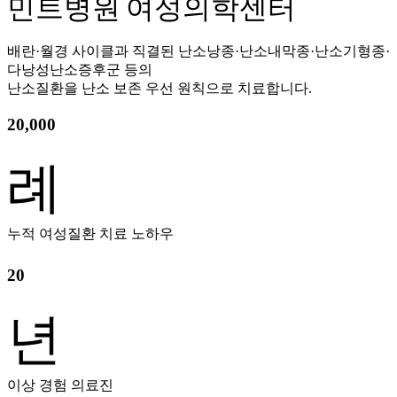
민트병원 여성의학센터
배란·월경 사이클과 직결된 난소낭종·난소내막종·난소기형종·
다낭성난소증후군 등의
난소질환을 난소 보존 우선 원칙으로 치료합니다.
20,000
례
누적 여성질환 치료 노하우
20
년
이상 경험 의료진