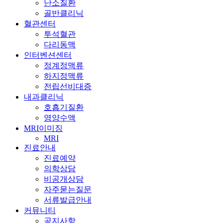
난소질환
골반클리닉
혈관센터
투석혈관
다리동맥
인터벤션센터
정계정맥류
하지정맥류
전립선비대증
내과클리닉
호흡기질환
영양수액
MRI이미징
MRI
진료안내
진료예약
의학상담
비공개상담
자주묻는질문
서류발급안내
커뮤니티
공지사항