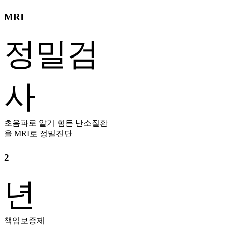
MRI
정밀검
사
초음파로 알기 힘든 난소질환
을 MRI로 정밀진단
2
년
책임보증제