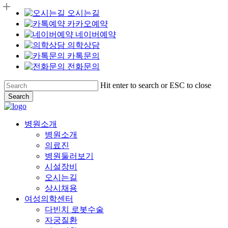
오시는길
카카오예약
네이버예약
의학상담
카톡문의
전화문의
Skip
Hit enter to search or ESC to close
to
Search
main
Close
content
Search
Menu
병원소개
병원소개
의료진
병원둘러보기
시설장비
오시는길
상시채용
여성의학센터
다빈치 로봇수술
자궁질환