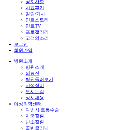
공지사항
치료후기
칼럼/기사
민트스토리
민트TV
포토갤러리
고객의소리
로그인
회원가입
병원소개
병원소개
의료진
병원둘러보기
시설장비
오시는길
상시채용
여성의학센터
다빈치 로봇수술
자궁질환
난소질환
골반클리닉