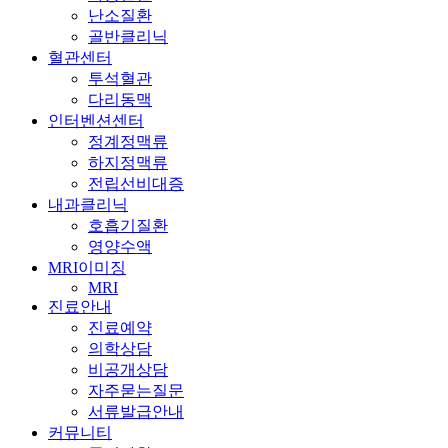
난소질환
골반클리닉
혈관센터
투석혈관
다리동맥
인터벤션센터
정계정맥류
하지정맥류
전립선비대증
내과클리닉
호흡기질환
영양수액
MRI이미징
MRI
진료안내
진료예약
의학상담
비공개상담
자주묻는질문
서류발급안내
커뮤니티