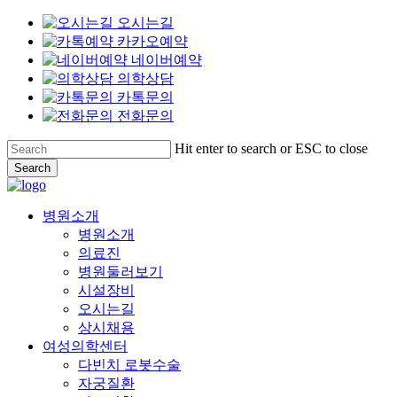
오시는길
카카오예약
네이버예약
의학상담
카톡문의
전화문의
Skip
Hit enter to search or ESC to close
to
Search
main
Close
content
Search
Menu
병원소개
병원소개
의료진
병원둘러보기
시설장비
오시는길
상시채용
여성의학센터
다빈치 로봇수술
자궁질환