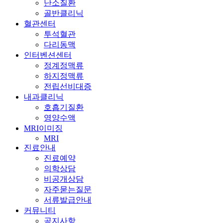
난소질환
골반클리닉
혈관센터
투석혈관
다리동맥
인터벤션센터
정계정맥류
하지정맥류
전립선비대증
내과클리닉
호흡기질환
영양수액
MRI이미징
MRI
진료안내
진료예약
의학상담
비공개상담
자주묻는질문
서류발급안내
커뮤니티
공지사항