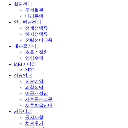
혈관센터
투석혈관
다리동맥
인터벤션센터
정계정맥류
하지정맥류
전립선비대증
내과클리닉
호흡기질환
영양수액
MRI이미징
MRI
진료안내
진료예약
의학상담
비공개상담
자주묻는질문
서류발급안내
커뮤니티
공지사항
치료후기