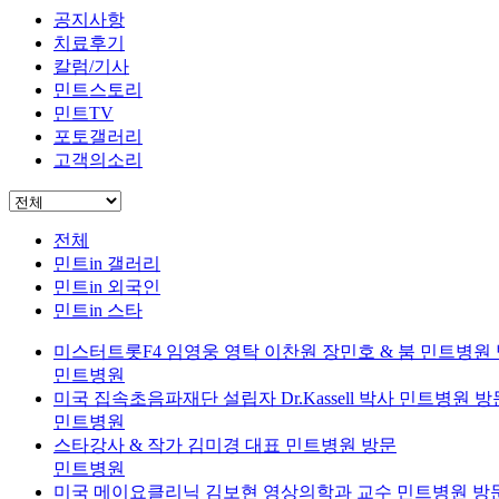
공지사항
치료후기
칼럼/기사
민트스토리
민트TV
포토갤러리
고객의소리
전체
민트in 갤러리
민트in 외국인
민트in 스타
미스터트롯F4 임영웅 영탁 이찬원 장민호 & 붐 민트병원
민트병원
미국 집속초음파재단 설립자 Dr.Kassell 박사 민트병원 방
민트병원
스타강사 & 작가 김미경 대표 민트병원 방문
민트병원
미국 메이요클리닉 김보현 영상의학과 교수 민트병원 방