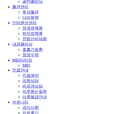
골반클리닉
혈관센터
투석혈관
다리동맥
인터벤션센터
정계정맥류
하지정맥류
전립선비대증
내과클리닉
호흡기질환
영양수액
MRI이미징
MRI
진료안내
진료예약
의학상담
비공개상담
자주묻는질문
서류발급안내
커뮤니티
공지사항
치료후기