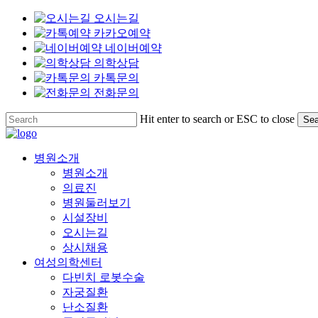
오시는길
카카오예약
네이버예약
의학상담
카톡문의
전화문의
Skip
Hit enter to search or ESC to close
Sea
to
Close
main
Search
content
Menu
병원소개
병원소개
의료진
병원둘러보기
시설장비
오시는길
상시채용
여성의학센터
다빈치 로봇수술
자궁질환
난소질환