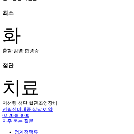
최소
화
출혈·감염·합병증
첨단
치료
저선량 첨단 혈관조영장비
전립선비대증 상담 예약
02-2088-3000
자주 묻는 질문
정계정맥류