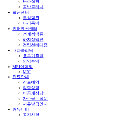
난소질환
골반클리닉
혈관센터
투석혈관
다리동맥
인터벤션센터
정계정맥류
하지정맥류
전립선비대증
내과클리닉
호흡기질환
영양수액
MRI이미징
MRI
진료안내
진료예약
의학상담
비공개상담
자주묻는질문
서류발급안내
커뮤니티
공지사항