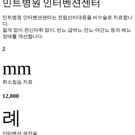
민트병원 인터벤션센터
민트병원 인터벤션센터는 전립선비대증을 비수술로 치료합니
다.
절개 없이 전신마취 없이, 빈뇨·급박뇨·잔뇨·야간뇨 등의 배뇨
장애를 개선합니다.
2
mm
최소침습 치료
12,000
례
인터벤션 색전술