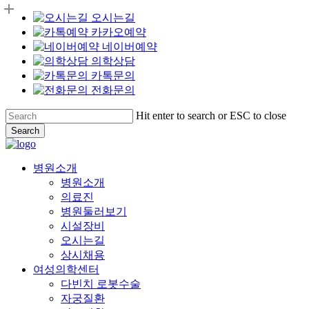
오시는길
카카오예약
네이버예약
의학상담
카톡문의
전화문의
Skip
Hit enter to search or ESC to close
to
Search
main
Close
content
Search
Menu
병원소개
병원소개
의료진
병원둘러보기
시설장비
오시는길
상시채용
여성의학센터
다빈치 로봇수술
자궁질환