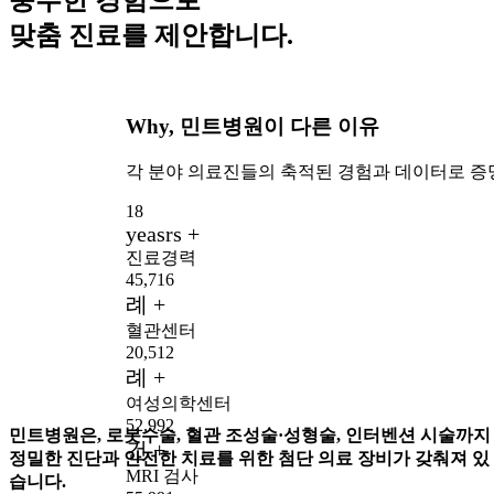
맞춤 진료를 제안합니다.
Why,
민트병원이 다른 이유
각 분야 의료진들의 축적된 경험과 데이터로 
18
yeasrs +
진료경력
45,716
례 +
혈관센터
20,512
례 +
여성의학센터
52,992
민트병원은,
로봇수술, 혈관 조성술·성형술, 인터벤션 시술까지
건 +
정밀한 진단과 안전한 치료를 위한 첨단 의료 장비가 갖춰져 있
MRI 검사
습니다.