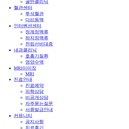
골반클리닉
혈관센터
투석혈관
다리동맥
인터벤션센터
정계정맥류
하지정맥류
전립선비대증
내과클리닉
호흡기질환
영양수액
MRI이미징
MRI
진료안내
진료예약
의학상담
비공개상담
자주묻는질문
서류발급안내
커뮤니티
공지사항
치료후기