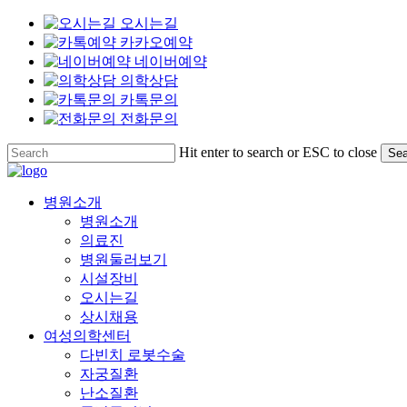
오시는길
카카오예약
네이버예약
의학상담
카톡문의
전화문의
Skip
Hit enter to search or ESC to close
Sea
to
Close
main
Search
content
Menu
병원소개
병원소개
의료진
병원둘러보기
시설장비
오시는길
상시채용
여성의학센터
다빈치 로봇수술
자궁질환
난소질환