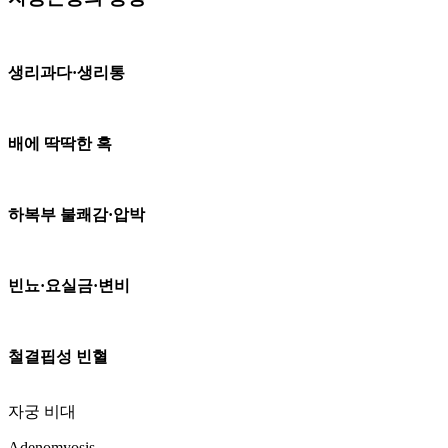
생리과다·생리통
배에 딱딱한 혹
하복부 불쾌감·압박
빈뇨·요실금·변비
철결핍성 빈혈
자궁 비대
Adenomyosis