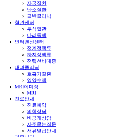
자궁질환
난소질환
골반클리닉
혈관센터
투석혈관
다리동맥
인터벤션센터
정계정맥류
하지정맥류
전립선비대증
내과클리닉
호흡기질환
영양수액
MRI이미징
MRI
진료안내
진료예약
의학상담
비공개상담
자주묻는질문
서류발급안내