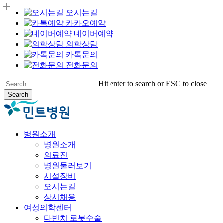
오시는길
카카오예약
네이버예약
의학상담
카톡문의
전화문의
Skip
Hit enter to search or ESC to close
to
Search
main
Close
content
Search
Menu
병원소개
병원소개
의료진
병원둘러보기
시설장비
오시는길
상시채용
여성의학센터
다빈치 로봇수술