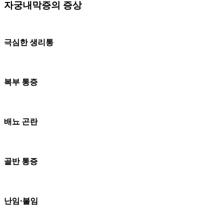
자궁내막증의 증상
극심한 생리통
복부 통증
배뇨 곤란
골반 통증
난임·불임