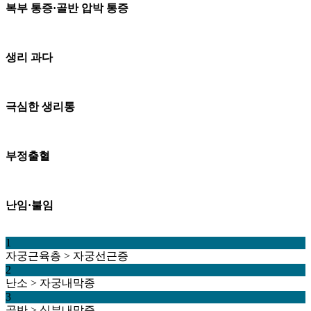
복부 통증·골반 압박 통증
생리 과다
극심한 생리통
부정출혈
난임·불임
1
자궁근육층 > 자궁선근증
2
난소 > 자궁내막종
3
골반 > 심부내막증