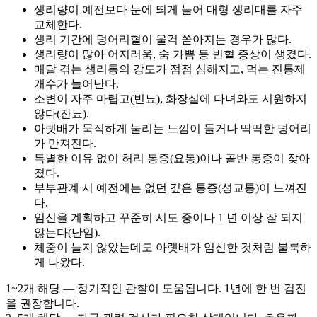
생리량이 예전보다 눈에 띄게 늘어 대형 생리대를 자주
교체한다.
생리 기간에 덩어리혈이 울컥 쏟아지는 경우가 많다.
생리량이 많아 어지러움, 숨 가쁨 등 빈혈 증상이 생겼다.
매달 겪는 생리통의 강도가 점점 심해지고, 먹는 진통제
개수가 늘어난다.
소변이 자주 마렵고(빈뇨), 화장실에 다녀와도 시원하지
않다(잔뇨).
아랫배가 묵직하게 눌리는 느낌이 들거나 딱딱한 덩어리
가 만져진다.
특별한 이유 없이 허리 통증(요통)이나 골반 통증이 잦아
졌다.
부부관계 시 예전에는 없던 깊은 통증(성교통)이 느껴진
다.
임신을 계획하고 꾸준히 시도 중이나 1 년 이상 잘 되지
않는다(난임).
체중이 늘지 않았는데도 아랫배가 임신한 것처럼 불룩하
게 나왔다.
1~2개 해당 — 정기적인 관찰이 도움됩니다. 1년에 한 번 검진
을 권장합니다.