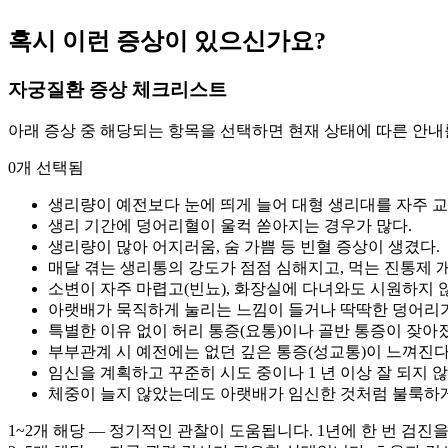
혹시 이런 증상이 있으신가요?
자궁질환 증상 체크리스트
아래 증상 중 해당되는 항목을 선택하면 현재 상태에 따른 안내
0개 선택됨
생리량이 예전보다 눈에 띄게 늘어 대형 생리대를 자주 
생리 기간에 덩어리혈이 울컥 쏟아지는 경우가 많다.
생리량이 많아 어지러움, 숨 가쁨 등 빈혈 증상이 생겼다.
매달 겪는 생리통의 강도가 점점 심해지고, 먹는 진통제 
소변이 자주 마렵고(빈뇨), 화장실에 다녀와도 시원하지 않
아랫배가 묵직하게 눌리는 느낌이 들거나 딱딱한 덩어리가
특별한 이유 없이 허리 통증(요통)이나 골반 통증이 잦아
부부관계 시 예전에는 없던 깊은 통증(성교통)이 느껴진다
임신을 계획하고 꾸준히 시도 중이나 1 년 이상 잘 되지 않
체중이 늘지 않았는데도 아랫배가 임신한 것처럼 불룩하게
1~2개 해당 — 정기적인 관찰이 도움됩니다. 1년에 한 번 검진