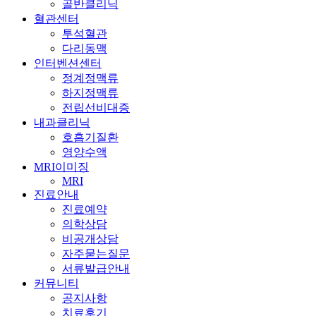
골반클리닉
혈관센터
투석혈관
다리동맥
인터벤션센터
정계정맥류
하지정맥류
전립선비대증
내과클리닉
호흡기질환
영양수액
MRI이미징
MRI
진료안내
진료예약
의학상담
비공개상담
자주묻는질문
서류발급안내
커뮤니티
공지사항
치료후기