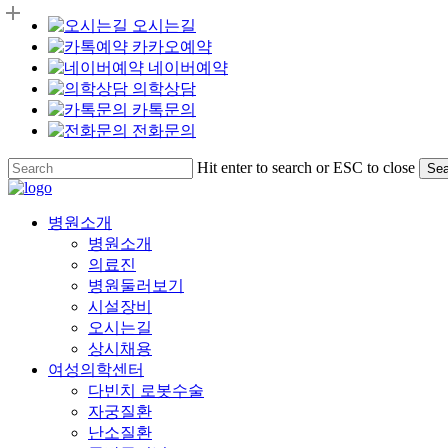
오시는길
카카오예약
네이버예약
의학상담
카톡문의
전화문의
Skip
Hit enter to search or ESC to close
Sea
to
Close
main
Search
content
Menu
병원소개
병원소개
의료진
병원둘러보기
시설장비
오시는길
상시채용
여성의학센터
다빈치 로봇수술
자궁질환
난소질환