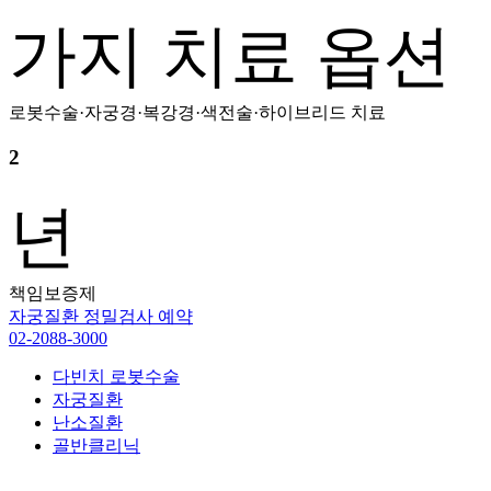
가지 치료 옵션
로봇수술·자궁경·복강경·색전술·하이브리드 치료
2
년
책임보증제
자궁질환 정밀검사 예약
02-2088-3000
다빈치 로봇수술
자궁질환
난소질환
골반클리닉