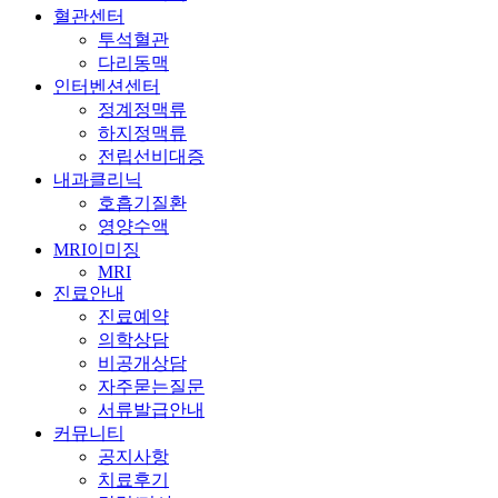
혈관센터
투석혈관
다리동맥
인터벤션센터
정계정맥류
하지정맥류
전립선비대증
내과클리닉
호흡기질환
영양수액
MRI이미징
MRI
진료안내
진료예약
의학상담
비공개상담
자주묻는질문
서류발급안내
커뮤니티
공지사항
치료후기