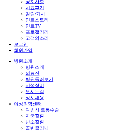
공지사항
치료후기
칼럼/기사
민트스토리
민트TV
포토갤러리
고객의소리
로그인
회원가입
병원소개
병원소개
의료진
병원둘러보기
시설장비
오시는길
상시채용
여성의학센터
다빈치 로봇수술
자궁질환
난소질환
골반클리닉