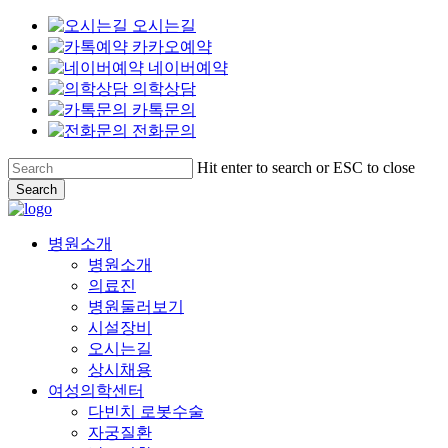
오시는길
카카오예약
네이버예약
의학상담
카톡문의
전화문의
Skip
Hit enter to search or ESC to close
to
Search
main
Close
content
Search
Menu
병원소개
병원소개
의료진
병원둘러보기
시설장비
오시는길
상시채용
여성의학센터
다빈치 로봇수술
자궁질환