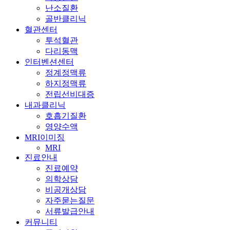
난소질환
골반클리닉
혈관센터
투석혈관
다리동맥
인터벤션센터
정계정맥류
하지정맥류
전립선비대증
내과클리닉
호흡기질환
영양수액
MRI이미징
MRI
진료안내
진료예약
의학상담
비공개상담
자주묻는질문
서류발급안내
커뮤니티