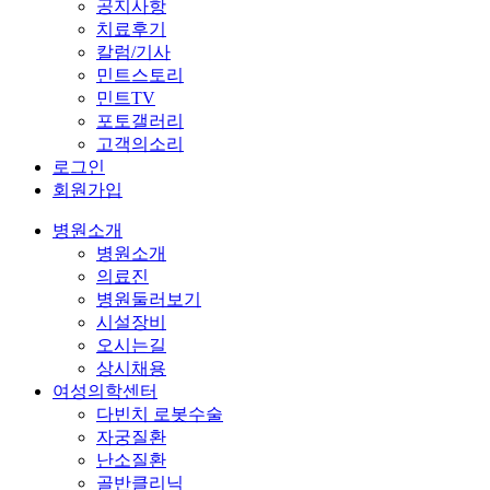
공지사항
치료후기
칼럼/기사
민트스토리
민트TV
포토갤러리
고객의소리
로그인
회원가입
병원소개
병원소개
의료진
병원둘러보기
시설장비
오시는길
상시채용
여성의학센터
다빈치 로봇수술
자궁질환
난소질환
골반클리닉