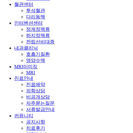
혈관센터
투석혈관
다리동맥
인터벤션센터
정계정맥류
하지정맥류
전립선비대증
내과클리닉
호흡기질환
영양수액
MRI이미징
MRI
진료안내
진료예약
의학상담
비공개상담
자주묻는질문
서류발급안내
커뮤니티
공지사항
치료후기