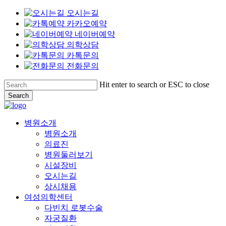
오시는길
카카오예약
네이버예약
의학상담
카톡문의
전화문의
Skip
Hit enter to search or ESC to close
to
Search
main
Close
content
Search
Menu
병원소개
병원소개
의료진
병원둘러보기
시설장비
오시는길
상시채용
여성의학센터
다빈치 로봇수술
자궁질환