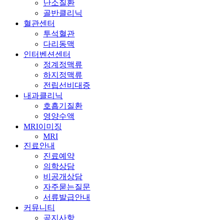
난소질환
골반클리닉
혈관센터
투석혈관
다리동맥
인터벤션센터
정계정맥류
하지정맥류
전립선비대증
내과클리닉
호흡기질환
영양수액
MRI이미징
MRI
진료안내
진료예약
의학상담
비공개상담
자주묻는질문
서류발급안내
커뮤니티
공지사항