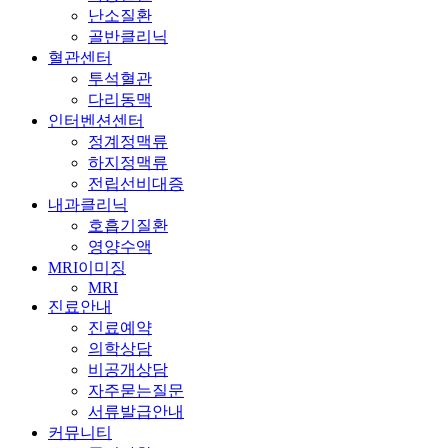
난소질환
골반클리닉
혈관센터
투석혈관
다리동맥
인터벤션센터
정계정맥류
하지정맥류
전립선비대증
내과클리닉
호흡기질환
영양수액
MRI이미징
MRI
진료안내
진료예약
의학상담
비공개상담
자주묻는질문
서류발급안내
커뮤니티