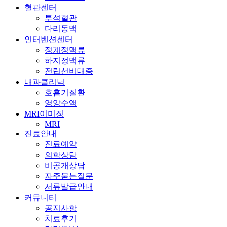
혈관센터
투석혈관
다리동맥
인터벤션센터
정계정맥류
하지정맥류
전립선비대증
내과클리닉
호흡기질환
영양수액
MRI이미징
MRI
진료안내
진료예약
의학상담
비공개상담
자주묻는질문
서류발급안내
커뮤니티
공지사항
치료후기