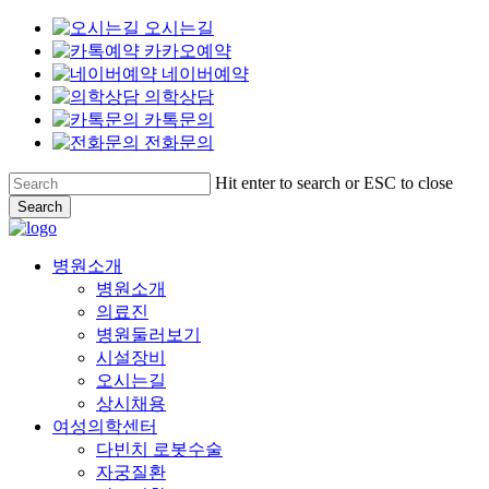
오시는길
카카오예약
네이버예약
의학상담
카톡문의
전화문의
Skip
Hit enter to search or ESC to close
to
Search
main
Close
content
Search
Menu
병원소개
병원소개
의료진
병원둘러보기
시설장비
오시는길
상시채용
여성의학센터
다빈치 로봇수술
자궁질환