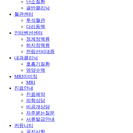
난소질환
골반클리닉
혈관센터
투석혈관
다리동맥
인터벤션센터
정계정맥류
하지정맥류
전립선비대증
내과클리닉
호흡기질환
영양수액
MRI이미징
MRI
진료안내
진료예약
의학상담
비공개상담
자주묻는질문
서류발급안내
커뮤니티
공지사항