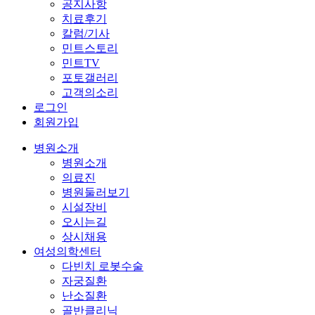
공지사항
치료후기
칼럼/기사
민트스토리
민트TV
포토갤러리
고객의소리
로그인
회원가입
병원소개
병원소개
의료진
병원둘러보기
시설장비
오시는길
상시채용
여성의학센터
다빈치 로봇수술
자궁질환
난소질환
골반클리닉