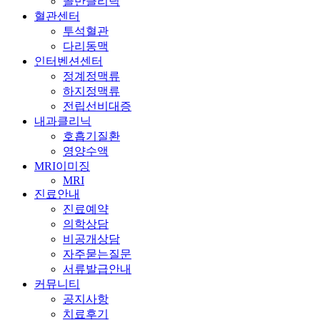
골반클리닉
혈관센터
투석혈관
다리동맥
인터벤션센터
정계정맥류
하지정맥류
전립선비대증
내과클리닉
호흡기질환
영양수액
MRI이미징
MRI
진료안내
진료예약
의학상담
비공개상담
자주묻는질문
서류발급안내
커뮤니티
공지사항
치료후기