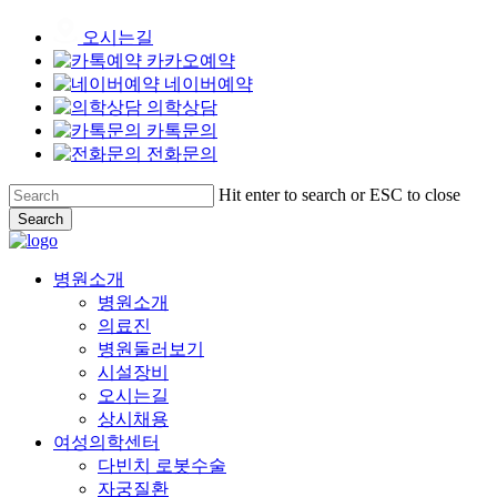
오시는길
카카오예약
네이버예약
의학상담
카톡문의
전화문의
Skip
Hit enter to search or ESC to close
to
Search
main
Close
content
Search
Menu
병원소개
병원소개
의료진
병원둘러보기
시설장비
오시는길
상시채용
여성의학센터
다빈치 로봇수술
자궁질환