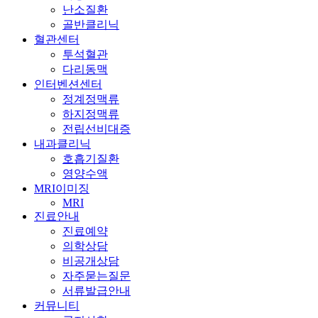
난소질환
골반클리닉
혈관센터
투석혈관
다리동맥
인터벤션센터
정계정맥류
하지정맥류
전립선비대증
내과클리닉
호흡기질환
영양수액
MRI이미징
MRI
진료안내
진료예약
의학상담
비공개상담
자주묻는질문
서류발급안내
커뮤니티