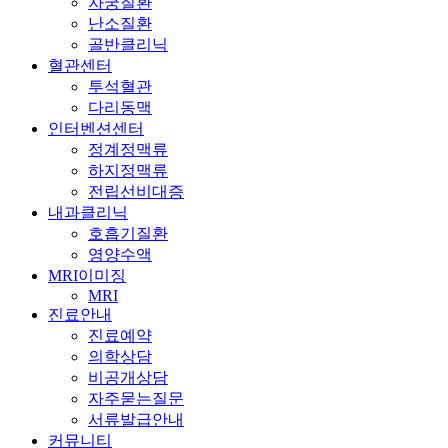
자궁질환
난소질환
골반클리닉
혈관센터
투석혈관
다리동맥
인터벤션센터
정계정맥류
하지정맥류
전립선비대증
내과클리닉
호흡기질환
영양수액
MRI이미징
MRI
진료안내
진료예약
의학상담
비공개상담
자주묻는질문
서류발급안내
커뮤니티