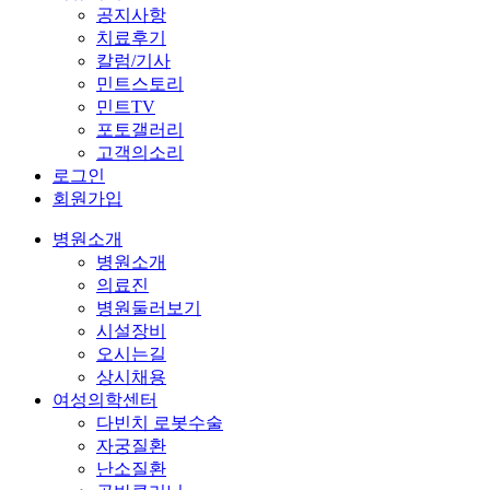
공지사항
치료후기
칼럼/기사
민트스토리
민트TV
포토갤러리
고객의소리
로그인
회원가입
병원소개
병원소개
의료진
병원둘러보기
시설장비
오시는길
상시채용
여성의학센터
다빈치 로봇수술
자궁질환
난소질환