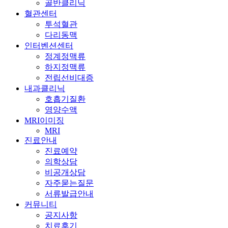
골반클리닉
혈관센터
투석혈관
다리동맥
인터벤션센터
정계정맥류
하지정맥류
전립선비대증
내과클리닉
호흡기질환
영양수액
MRI이미징
MRI
진료안내
진료예약
의학상담
비공개상담
자주묻는질문
서류발급안내
커뮤니티
공지사항
치료후기