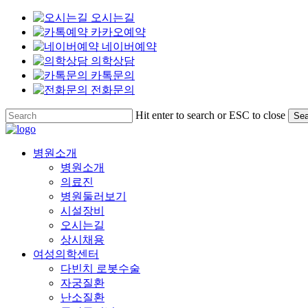
오시는길
카카오예약
네이버예약
의학상담
카톡문의
전화문의
Skip
Hit enter to search or ESC to close
Sea
to
Close
main
Search
content
Menu
병원소개
병원소개
의료진
병원둘러보기
시설장비
오시는길
상시채용
여성의학센터
다빈치 로봇수술
자궁질환
난소질환