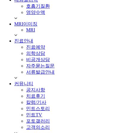
호흡기질환
영양수액
MRI이미징
MRI
진료안내
진료예약
의학상담
비공개상담
자주묻는질문
서류발급안내
커뮤니티
공지사항
치료후기
칼럼/기사
민트스토리
민트TV
포토갤러리
고객의소리