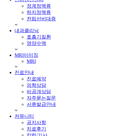
정계정맥류
하지정맥류
전립선비대증
내과클리닉
호흡기질환
영양수액
MRI이미징
MRI
진료안내
진료예약
의학상담
비공개상담
자주묻는질문
서류발급안내
커뮤니티
공지사항
치료후기
칼럼/기사