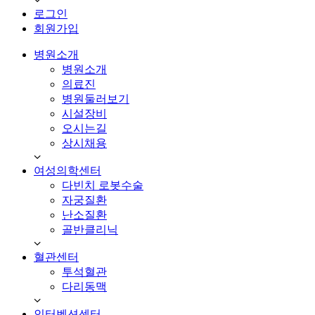
로그인
회원가입
병원소개
병원소개
의료진
병원둘러보기
시설장비
오시는길
상시채용
여성의학센터
다빈치 로봇수술
자궁질환
난소질환
골반클리닉
혈관센터
투석혈관
다리동맥
인터벤션센터