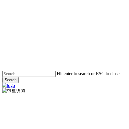
Hit enter to search or ESC to close
Search
Close
Search
Menu