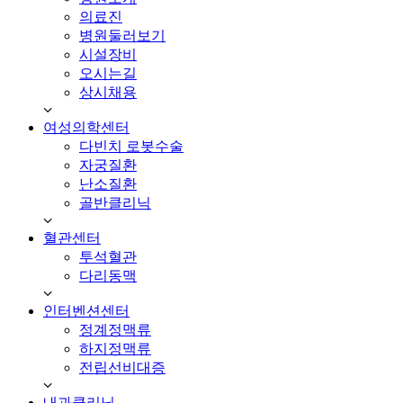
의료진
병원둘러보기
시설장비
오시는길
상시채용
여성의학센터
다빈치 로봇수술
자궁질환
난소질환
골반클리닉
혈관센터
투석혈관
다리동맥
인터벤션센터
정계정맥류
하지정맥류
전립선비대증
내과클리닉