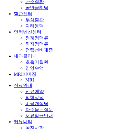
난소질환
골반클리닉
혈관센터
투석혈관
다리동맥
인터벤션센터
정계정맥류
하지정맥류
전립선비대증
내과클리닉
호흡기질환
영양수액
MRI이미징
MRI
진료안내
진료예약
의학상담
비공개상담
자주묻는질문
서류발급안내
커뮤니티
공지사항