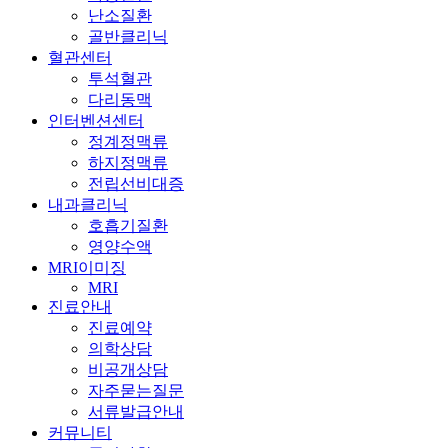
난소질환
골반클리닉
혈관센터
투석혈관
다리동맥
인터벤션센터
정계정맥류
하지정맥류
전립선비대증
내과클리닉
호흡기질환
영양수액
MRI이미징
MRI
진료안내
진료예약
의학상담
비공개상담
자주묻는질문
서류발급안내
커뮤니티