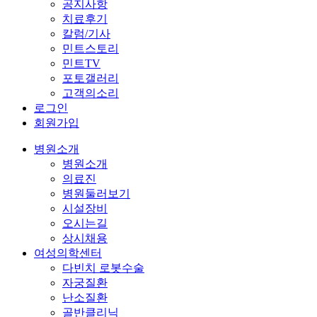
공지사항
치료후기
칼럼/기사
민트스토리
민트TV
포토갤러리
고객의소리
로그인
회원가입
병원소개
병원소개
의료진
병원둘러보기
시설장비
오시는길
상시채용
여성의학센터
다빈치 로봇수술
자궁질환
난소질환
골반클리닉