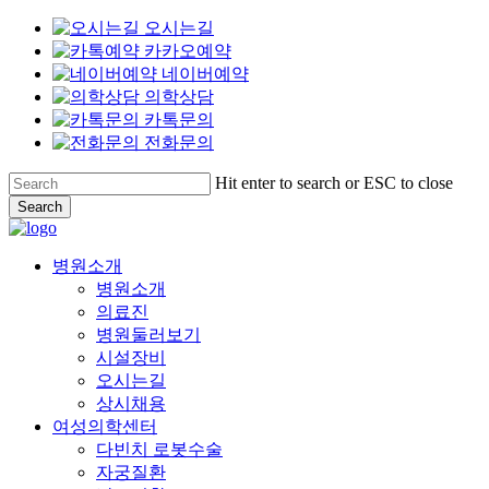
오시는길
카카오예약
네이버예약
의학상담
카톡문의
전화문의
Skip
Hit enter to search or ESC to close
to
Search
main
Close
content
Search
Menu
병원소개
병원소개
의료진
병원둘러보기
시설장비
오시는길
상시채용
여성의학센터
다빈치 로봇수술
자궁질환