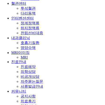
혈관센터
투석혈관
다리동맥
인터벤션센터
정계정맥류
하지정맥류
전립선비대증
내과클리닉
호흡기질환
영양수액
MRI이미징
MRI
진료안내
진료예약
의학상담
비공개상담
자주묻는질문
서류발급안내
커뮤니티
공지사항
치료후기