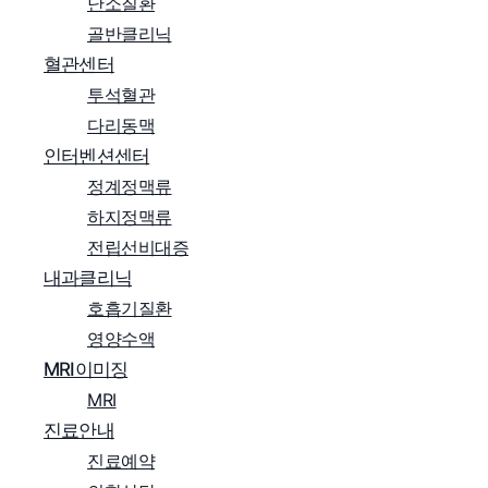
난소질환
골반클리닉
혈관센터
투석혈관
다리동맥
인터벤션센터
정계정맥류
하지정맥류
전립선비대증
내과클리닉
호흡기질환
영양수액
MRI이미징
MRI
진료안내
진료예약