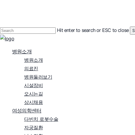
Skip
to
main
content
Hit enter to search or ESC to close
S
Close
Search
Menu
병원소개
병원소개
의료진
병원둘러보기
시설장비
오시는길
상시채용
여성의학센터
다빈치 로봇수술
자궁질환