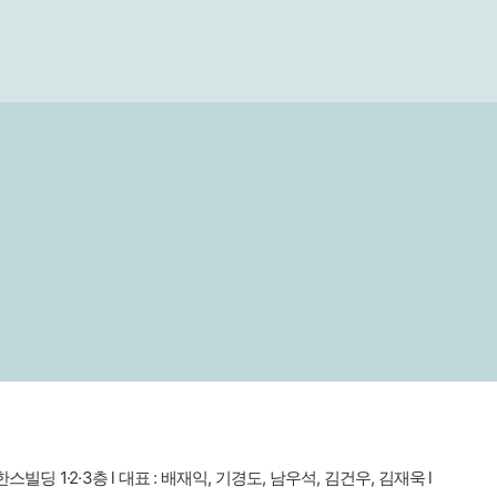
빌딩 1·2·3층 l 대표 : 배재익, 기경도, 남우석, 김건우, 김재욱 l