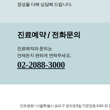
정성을 다해 상담해 드립니다.
진료예약 / 전화문의
진료예약과 문의는
언제든지 편하게 연락주세요.
0
2
-
2
0
8
8
-
3
0
0
0
민트병원 l 서울특별시 송파구 정의로8길 7(문정동 640-3) 한스